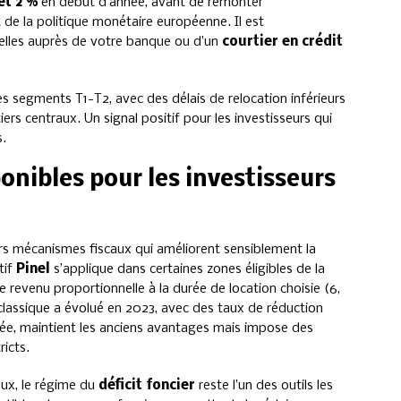
et 2 %
en début d’année, avant de remonter
t de la politique monétaire européenne. Il est
tuelles auprès de votre banque ou d’un
courtier en crédit
les segments T1-T2, avec des délais de relocation inférieurs
rs centraux. Un signal positif pour les investisseurs qui
s.
ponibles pour les investisseurs
ieurs mécanismes fiscaux qui améliorent sensiblement la
tif
Pinel
s’applique dans certaines zones éligibles de la
e revenu proportionnelle à la durée de location choisie (6,
 classique a évolué en 2023, avec des taux de réduction
cée, maintient les anciens avantages mais impose des
icts.
aux, le régime du
déficit foncier
reste l’un des outils les