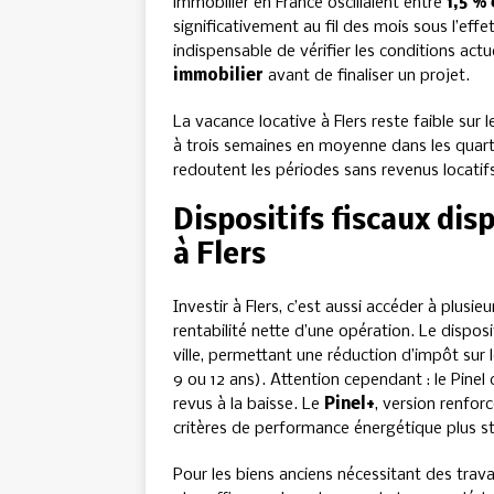
immobilier en France oscillaient entre
1,5 % 
significativement au fil des mois sous l’effe
indispensable de vérifier les conditions ac
immobilier
avant de finaliser un projet.
La vacance locative à Flers reste faible sur 
à trois semaines en moyenne dans les quartie
redoutent les périodes sans revenus locatif
Dispositifs fiscaux dis
à Flers
Investir à Flers, c’est aussi accéder à plus
rentabilité nette d’une opération. Le disposi
ville, permettant une réduction d’impôt sur l
9 ou 12 ans). Attention cependant : le Pinel
revus à la baisse. Le
Pinel+
, version renfor
critères de performance énergétique plus str
Pour les biens anciens nécessitant des trav